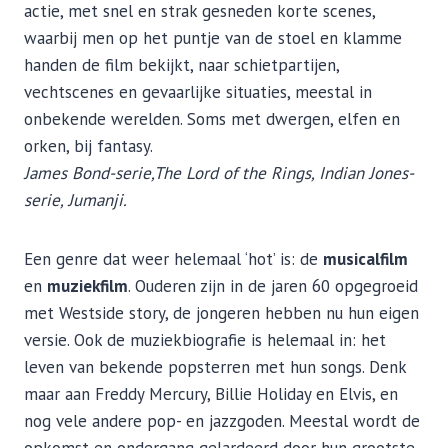
actie, met snel en strak gesneden korte scenes,
waarbij men op het puntje van de stoel en klamme
handen de film bekijkt, naar schietpartijen,
vechtscenes en gevaarlijke situaties, meestal in
onbekende werelden. Soms met dwergen, elfen en
orken, bij fantasy.
James Bond-serie,The Lord of the Rings, Indian Jones-
serie, Jumanji.
Een genre dat weer helemaal ‘hot’ is: de
musicalfilm
en
muziekfilm
. Ouderen zijn in de jaren 60 opgegroeid
met Westside story, de jongeren hebben nu hun eigen
versie. Ook de muziekbiografie is helemaal in: het
leven van bekende popsterren met hun songs. Denk
maar aan Freddy Mercury, Billie Holiday en Elvis, en
nog vele andere pop- en jazzgoden. Meestal wordt de
opkomst en ondergang gelardeerd door hun grootste