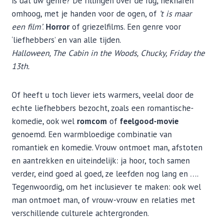
is dat uw genre? De rillingen over de rug, nekharen
omhoog, met je handen voor de ogen, of
’t is maar
een film’
.
Horror
of griezelfilms. Een genre voor
‘liefhebbers’ en van alle tijden.
Halloween, The Cabin in the Woods, Chucky, Friday the
13th.
Of heeft u toch liever iets warmers, veelal door de
echte liefhebbers bezocht, zoals een romantische-
komedie, ook wel
romcom
of
feelgood-movie
genoemd. Een warmbloedige combinatie van
romantiek en komedie. Vrouw ontmoet man, afstoten
en aantrekken en uiteindelijk: ja hoor, toch samen
verder, eind goed al goed, ze leefden nog lang en ….
Tegenwoordig, om het inclusiever te maken: ook wel
man ontmoet man, of vrouw-vrouw en relaties met
verschillende culturele achtergronden.