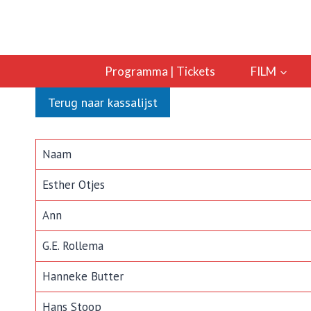
Doorgaan
naar
inhoud
Programma | Tickets
FILM
Terug naar kassalijst
Naam
Esther Otjes
Ann
G.E. Rollema
Hanneke Butter
Hans Stoop