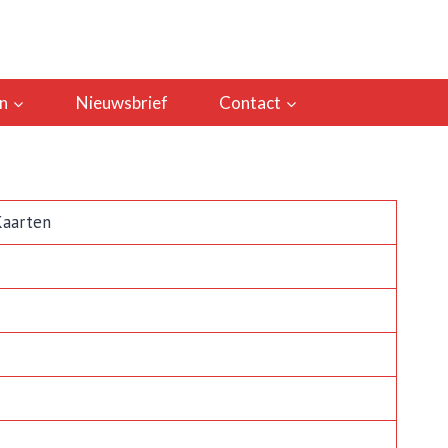
n
Nieuwsbrief
Contact
aarten
7
1
2
2
1