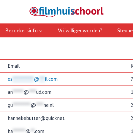
Bezoekersinfo
Vrijwilliger worden?
Steune
Email
K
es
************
@
***
il.com
an
******
@
****
ud.com
gu
**********
@
****
ne.nl
hannekebutter@quicknet.
ha
*******
@
**
.com