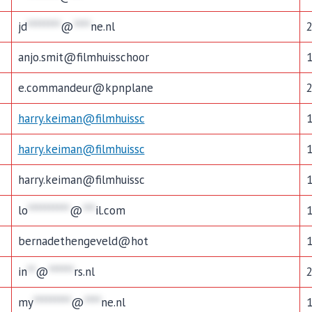
jd
********
@
****
ne.nl
anjo.smit@filmhuisschoor
e.commandeur@kpnplane
harry.keiman@filmhuissc
harry.keiman@filmhuissc
harry.keiman@filmhuissc
lo
**********
@
***
il.com
bernadethengeveld@hot
in
**
@
******
rs.nl
my
*********
@
****
ne.nl