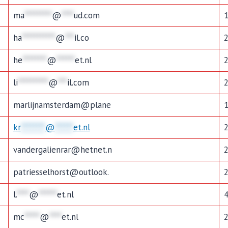
ma
*********
@
****
ud.com
ha
***********
@
***
il.co
he
********
@
******
et.nl
li
**********
@
***
il.com
marlijnamsterdam@plane
kr
********
@
******
et.nl
vandergalienrar@hetnet.n
patriesselhorst@outlook.
l.
****
@
******
et.nl
mc
*****
@
****
et.nl