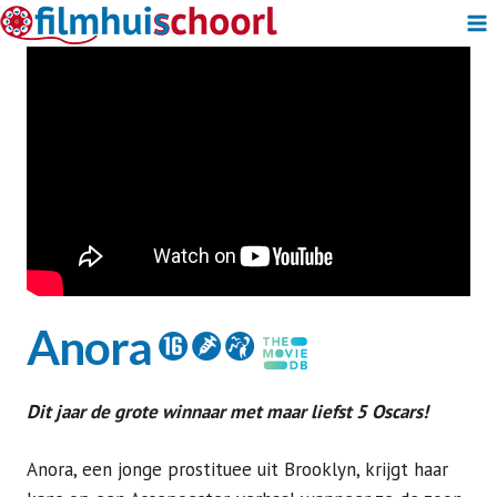
Doorgaan
naar
inhoud
Anora
6 h t
Dit jaar de grote winnaar met maar liefst 5 Oscars!
Anora, een jonge prostituee uit Brooklyn, krijgt haar