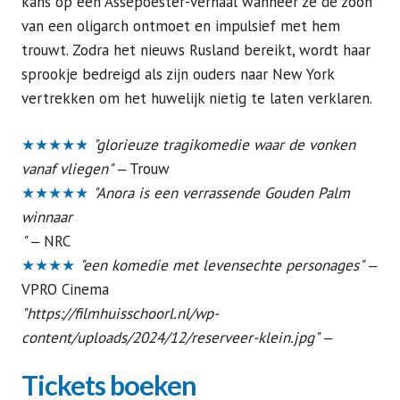
kans op een Assepoester-verhaal wanneer ze de zoon
van een oligarch ontmoet en impulsief met hem
trouwt. Zodra het nieuws Rusland bereikt, wordt haar
sprookje bedreigd als zijn ouders naar New York
vertrekken om het huwelijk nietig te laten verklaren.
★★★★★
"glorieuze tragikomedie waar de vonken
vanaf vliegen"
‒
Trouw
★★★★★
"Anora is een verrassende Gouden Palm
winnaar
"
‒
NRC
★★★★
"een komedie met levensechte personages"
‒
VPRO Cinema
"https://filmhuisschoorl.nl/wp-
content/uploads/2024/12/reserveer-klein.jpg"
‒
Tickets boeken