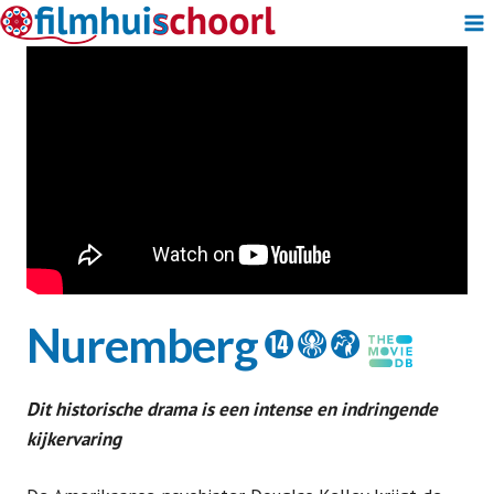
Doorgaan
naar
inhoud
Nuremberg
5 a t
Dit historische drama is een intense en indringende
kijkervaring